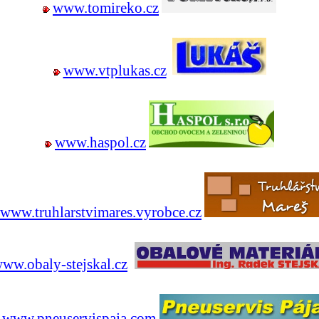
www.tomireko.cz
www.vtplukas.cz
www.haspol.cz
www.truhlarstvimares.vyrobce.cz
ww.obaly-stejskal.cz
www.pneuservispaja.com