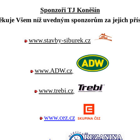
Sponzoři TJ Koněšín
ěkuje Všem níž uvedným sponzorům za jejich přís
www.stavby-siburek.cz
www.ADW.cz
www.trebi.cz
www.cez.cz